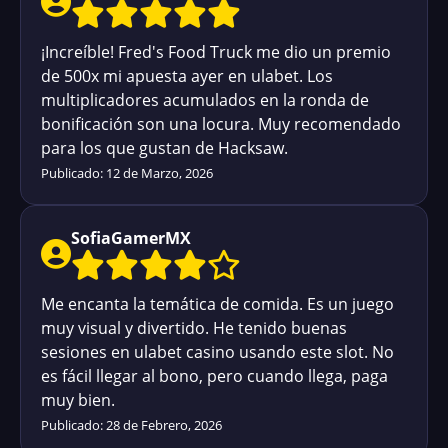
¡Increíble! Fred's Food Truck me dio un premio
de 500x mi apuesta ayer en ulabet. Los
multiplicadores acumulados en la ronda de
bonificación son una locura. Muy recomendado
para los que gustan de Hacksaw.
Publicado: 12 de Marzo, 2026
SofiaGamerMX
Me encanta la temática de comida. Es un juego
muy visual y divertido. He tenido buenas
sesiones en ulabet casino usando este slot. No
es fácil llegar al bono, pero cuando llega, paga
muy bien.
Publicado: 28 de Febrero, 2026