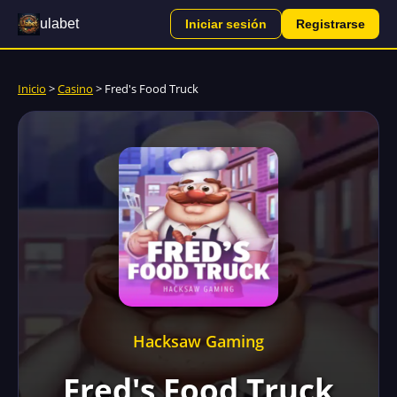
ulabet
Iniciar sesión
Registrarse
Inicio
>
Casino
> Fred's Food Truck
Hacksaw Gaming
Fred's Food Truck