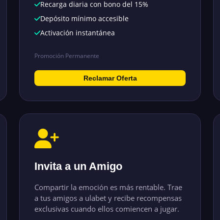
Recarga diaria con bono del 15%
Depósito mínimo accesible
Activación instantánea
Promoción Permanente
Reclamar Oferta
Invita a un Amigo
Compartir la emoción es más rentable. Trae
a tus amigos a ulabet y recibe recompensas
exclusivas cuando ellos comiencen a jugar.