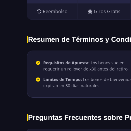
Reembolso
Giros Gratis
Resumen de Términos y Condi
Requisitos de Apuesta:
Los bonos suelen
requerir un rollover de x30 antes del retiro.
Límites de Tiempo:
Los bonos de bienvenid
expiran en 30 días naturales.
Preguntas Frecuentes sobre 