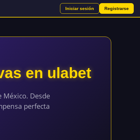
Iniciar sesión
Registrarse
as en ulabet
e México. Desde
mpensa perfecta