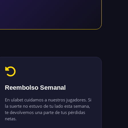
Reembolso Semanal
En ulabet cuidamos a nuestros jugadores. Si
la suerte no estuvo de tu lado esta semana,
te devolvemos una parte de tus pérdidas
netas.