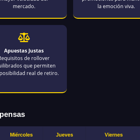
mercado.
la emoción viva.
Apuestas Justas
Requisitos de rollover
ilibrados que permiten
posibilidad real de retiro.
mpensas
Miércoles
Jueves
Viernes