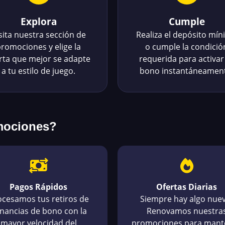
Explora
Cumple
sita nuestra sección de
Realiza el depósito mí
romociones y elige la
o cumple la condició
rta que mejor se adapte
requerida para activar
a tu estilo de juego.
bono instantáneament
mociones?
Pagos Rápidos
Ofertas Diarias
ocesamos tus retiros de
Siempre hay algo nuev
nancias de bono con la
Renovamos nuestra
mayor velocidad del
promociones para mant