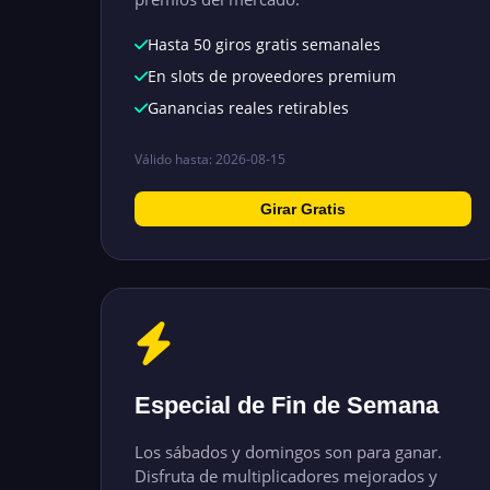
Hasta 50 giros gratis semanales
En slots de proveedores premium
Ganancias reales retirables
Válido hasta: 2026-08-15
Girar Gratis
Especial de Fin de Semana
Los sábados y domingos son para ganar.
Disfruta de multiplicadores mejorados y