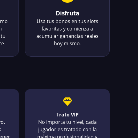
Disfruta
nimo
Usa tus bonos en tus slots
n
favoritas y comienza a
 tu
acumular ganancias reales
e.
hoy mismo.
Trato VIP
o.
No importa tu nivel, cada
s
jugador es tratado con la
ener
máxima profesionalidad y