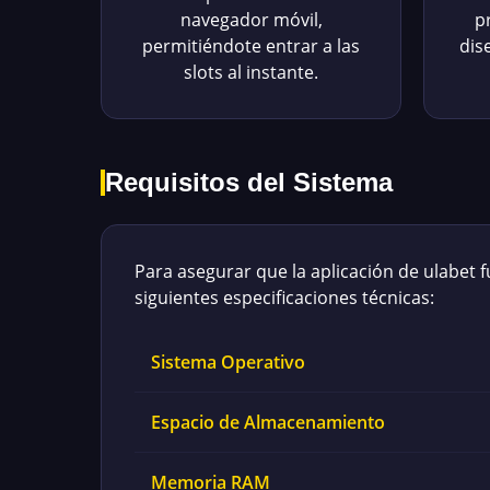
navegador móvil,
p
permitiéndote entrar a las
dis
slots al instante.
Requisitos del Sistema
Para asegurar que la aplicación de ulabet
siguientes especificaciones técnicas:
Sistema Operativo
Espacio de Almacenamiento
Memoria RAM