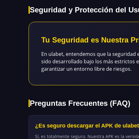
Seguridad y Protección del Us
Tu Seguridad es Nuestra Pr
En ulabet, entendemos que la seguridad e
sido desarrollado bajo los más estrictos 
garantizar un entorno libre de riesgos.
Preguntas Frecuentes (FAQ)
¿Es seguro descargar el APK de ulabe
Sí, es totalmente seguro. Nuestra APK es la versió