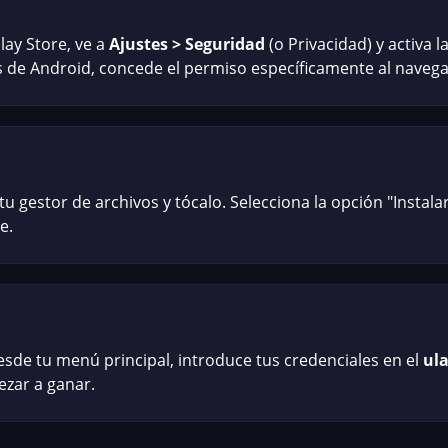
Play Store, ve a
Ajustes > Seguridad
(o Privacidad) y activa 
es de Android, concede el permiso específicamente al naveg
tu gestor de archivos y tócalo. Selecciona la opción "Instal
e.
desde tu menú principal, introduce tus credenciales en el
ula
zar a ganar.