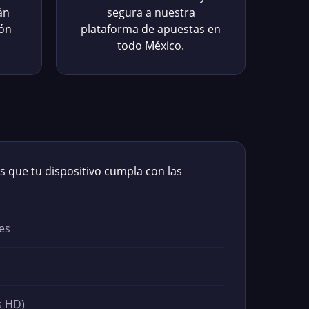
án
segura a nuestra
ión
plataforma de apuestas en
todo México.
 que tu dispositivo cumpla con las
es
s HD)