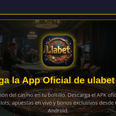
a la App Oficial de ulabe
ión del casino en tu bolsillo. Descarga el APK ofic
lots, apuestas en vivo y bonos exclusivos desde 
Android.