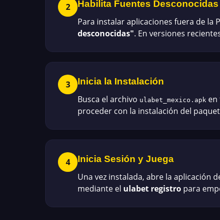
Habilita Fuentes Desconocidas
2
Para instalar aplicaciones fuera de la 
desconocidas"
. En versiones recient
Inicia la Instalación
3
Busca el archivo
en 
ulabet_mexico.apk
proceder con la instalación del paquet
Inicia Sesión y Juega
4
Una vez instalada, abre la aplicación 
mediante el
ulabet registro
para empe