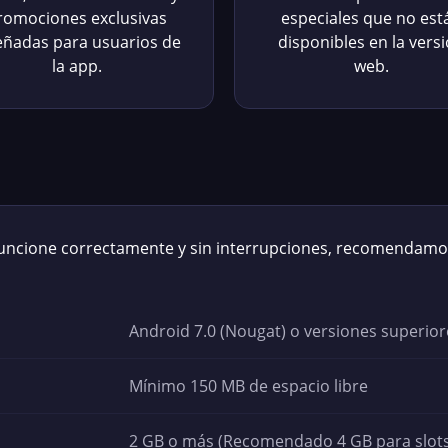
romociones exclusivas
especiales que no est
eñadas para usuarios de
disponibles en la vers
la app.
web.
 funcione correctamente y sin interrupciones, recomendamos
Android 7.0 (Nougat) o versiones superior
Mínimo 150 MB de espacio libre
2 GB o más (Recomendado 4 GB para slot