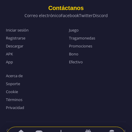
Contáctanos
Correo electrónico
Facebook
Twitter
Discord
Iniciar sesión
Juego
Registrarse
Tragamonedas
Descargar
Promociones
APK
Bono
App
Efectivo
Acerca de
Soporte
Cookie
Términos
Privacidad
Copyright © 2026 ulabet.org. Al servicio de usuarios mayores de 18 años