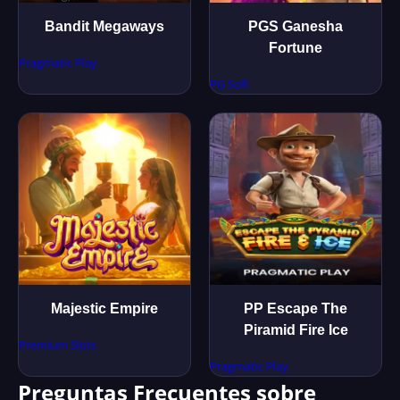
Bandit Megaways
PGS Ganesha
Fortune
Pragmatic Play
PG Soft
Majestic Empire
PP Escape The
Piramid Fire Ice
Premium Slots
Pragmatic Play
Preguntas Frecuentes sobre