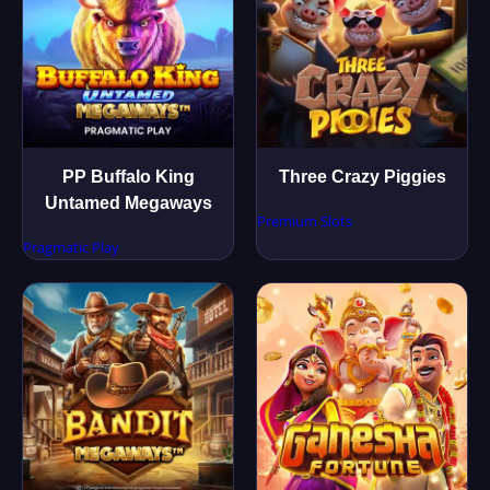
PP Buffalo King
Three Crazy Piggies
Untamed Megaways
Premium Slots
Pragmatic Play