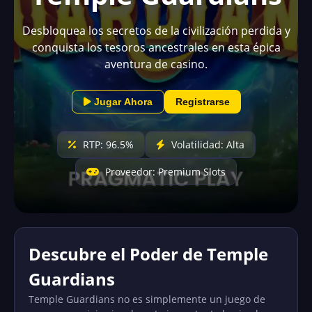
Desbloquea los secretos de la civilización perdida y
conquista los tesoros ancestrales en esta épica
aventura de casino.
Jugar Ahora
Registrarse
RTP: 96.5%
Volatilidad: Alta
Proveedor: Premium Slots
Descubre el Poder de Temple
Guardians
Temple Guardians no es simplemente un juego de