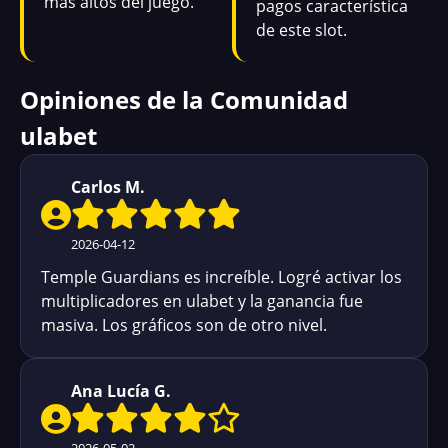
más altos del juego.
pagos característica
de este slot.
Opiniones de la Comunidad
ulabet
Carlos M.
2026-04-12
Temple Guardians es increíble. Logré activar los
multiplicadores en ulabet y la ganancia fue
masiva. Los gráficos son de otro nivel.
Ana Lucía G.