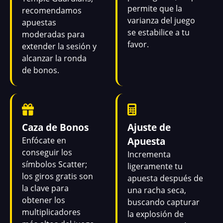
permite que la
recomendamos
varianza del juego
apuestas
se estabilice a tu
moderadas para
favor.
extender la sesión y
alcanzar la ronda
de bonos.
Caza de Bonos
Ajuste de
Enfócate en
Apuesta
conseguir los
Incrementa
símbolos Scatter;
ligeramente tu
los giros gratis son
apuesta después de
la clave para
una racha seca,
obtener los
buscando capturar
multiplicadores
la explosión de