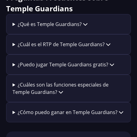
Temple Guardians
¿Qué es Temple Guardians?
¿Cuál es el RTP de Temple Guardians?
¿Puedo jugar Temple Guardians gratis?
¿Cuáles son las funciones especiales de
Temple Guardians?
¿Cómo puedo ganar en Temple Guardians?