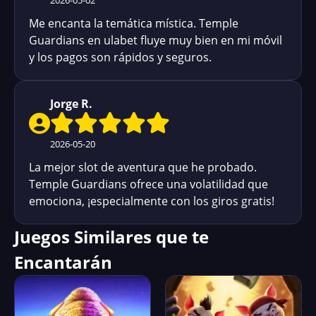
2026-05-02
Me encanta la temática mística. Temple
Guardians en ulabet fluye muy bien en mi móvil
y los pagos son rápidos y seguros.
Jorge R.
2026-05-20
La mejor slot de aventura que he probado.
Temple Guardians ofrece una volatilidad que
emociona, ¡especialmente con los giros gratis!
Juegos Similares que te
Encantarán