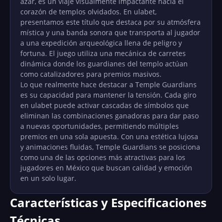
azar, es un viaje visualmente impactante hacia el
corazón de templos olvidados. En ulabet,
presentamos este título que destaca por su atmósfera
mística y una banda sonora que transporta al jugador
a una expedición arqueológica llena de peligro y
fortuna. El juego utiliza una mecánica de carretes
dinámica donde los guardianes del templo actúan
como catalizadores para premios masivos.
Lo que realmente hace destacar a Temple Guardians
es su capacidad para mantener la tensión. Cada giro
en ulabet puede activar cascadas de símbolos que
eliminan las combinaciones ganadoras para dar paso
a nuevas oportunidades, permitiendo múltiples
premios en una sola apuesta. Con una estética lujosa
y animaciones fluidas, Temple Guardians se posiciona
como una de las opciones más atractivas para los
jugadores en México que buscan calidad y emoción
en un solo lugar.
Características y Especificaciones
Técnicas