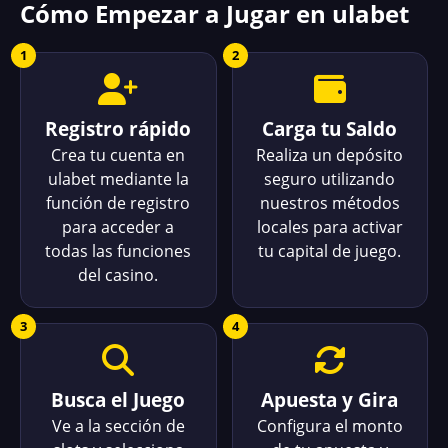
Cómo Empezar a Jugar en ulabet
1
2
Registro rápido
Carga tu Saldo
Crea tu cuenta en
Realiza un depósito
ulabet mediante la
seguro utilizando
función de registro
nuestros métodos
para acceder a
locales para activar
todas las funciones
tu capital de juego.
del casino.
3
4
Busca el Juego
Apuesta y Gira
Ve a la sección de
Configura el monto