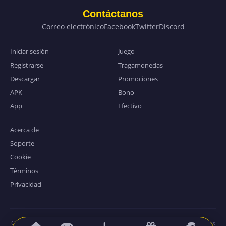
Contáctanos
Correo electrónico
Facebook
Twitter
Discord
Iniciar sesión
Juego
Registrarse
Tragamonedas
Descargar
Promociones
APK
Bono
App
Efectivo
Acerca de
Soporte
Cookie
Términos
Privacidad
Copyright © 2026 ulabet.org. Al servicio de usuarios mayores de 18 años