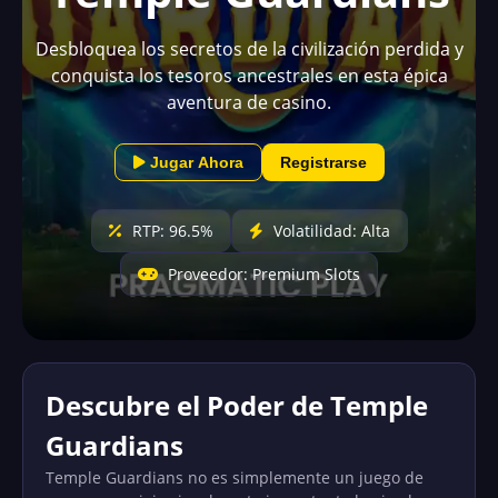
Desbloquea los secretos de la civilización perdida y
conquista los tesoros ancestrales en esta épica
aventura de casino.
Jugar Ahora
Registrarse
RTP: 96.5%
Volatilidad: Alta
Proveedor: Premium Slots
Descubre el Poder de Temple
Guardians
Temple Guardians no es simplemente un juego de