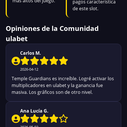
más altos del juego.
pagos característica
de este slot.
Opiniones de la Comunidad
ulabet
Carlos M.
2026-04-12
Temple Guardians es increíble. Logré activar los
multiplicadores en ulabet y la ganancia fue
masiva. Los gráficos son de otro nivel.
Ana Lucía G.