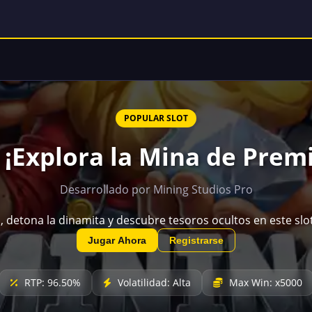
POPULAR SLOT
 ¡Explora la Mina de Premi
Desarrollado por Mining Studios Pro
, detona la dinamita y descubre tesoros ocultos en este slot
Jugar Ahora
Registrarse
RTP: 96.50%
Volatilidad: Alta
Max Win: x5000