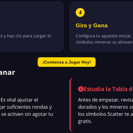
4
Gira y Gana
 y haz clic para cargar el
Configura tu apuesta inicial,
símbolos mineros se alineen
¡Comienza a Jugar Hoy!
Ganar
Estudia la Tabla 
Es vital ajustar el
Antes de empezar, revisa
ar suficientes rondas y
dorados y los mineros s
 se activen sin agotar tu
los símbolos Scatter te a
gratis.