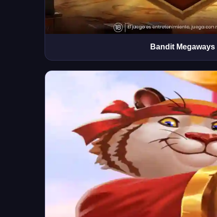
Bandit Megaways