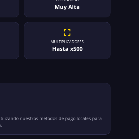
Muy Alta
MULTIPLICADORES
Hasta x500
utilizando nuestros métodos de pago locales para
.