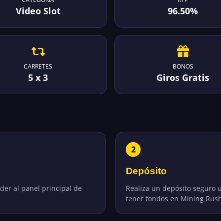
Video Slot
96.50%
CARRETES
BONOS
5 x 3
Giros Gratis
2
Depósito
der al panel principal de
Realiza un depósito seguro 
tener fondos en Mining Rush