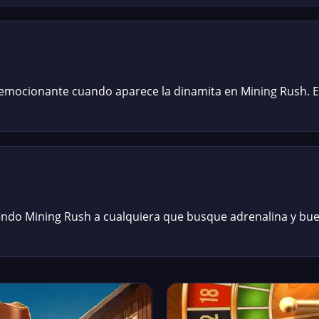
emocionante cuando aparece la dinamita en Mining Rush. El 
endo Mining Rush a cualquiera que busque adrenalina y bu