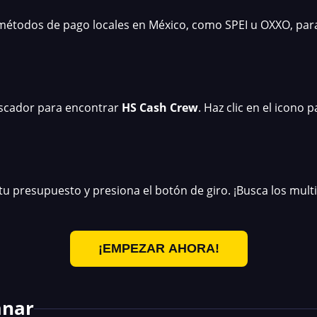
 métodos de pago locales en México, como SPEI u OXXO, par
 buscador para encontrar
HS Cash Crew
. Haz clic en el icono 
u presupuesto y presiona el botón de giro. ¡Busca los mult
¡EMPEZAR AHORA!
anar