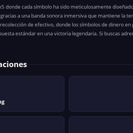
 5x5 donde cada símbolo ha sido meticulosamente diseñado 
 gracias a una banda sonora inmersiva que mantiene la te
recolección de efectivo, donde los símbolos de dinero en 
uesta estándar en una victoria legendaria. Si buscas adren
caciones
ng