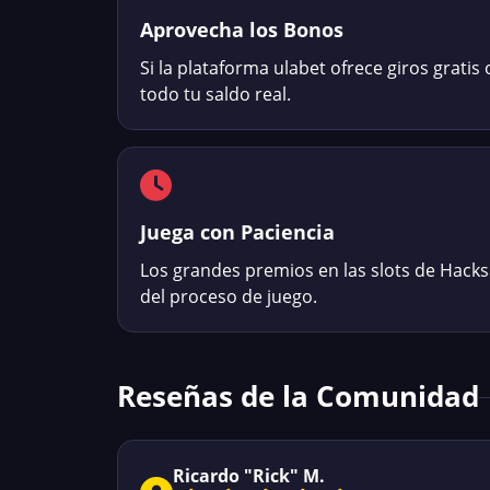
Aprovecha los Bonos
Si la plataforma ulabet ofrece giros grat
todo tu saldo real.
Juega con Paciencia
Los grandes premios en las slots de Hack
del proceso de juego.
Reseñas de la Comunidad
Ricardo "Rick" M.