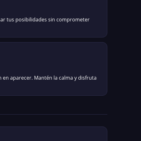
tar tus posibilidades sin comprometer
 en aparecer. Mantén la calma y disfruta