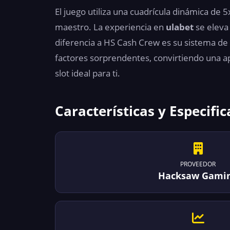
El juego utiliza una cuadrícula dinámica de
maestro. La experiencia en
ulabet
se eleva
diferencia a HS Cash Crew es su sistema de 
factores sorprendentes, convirtiendo una ap
slot ideal para ti.
Características y Especifi
PROVEEDOR
Hacksaw Gami