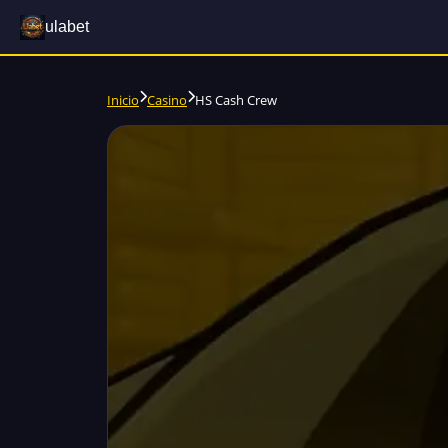
ulabet
Inicio
Casino
HS Cash Crew