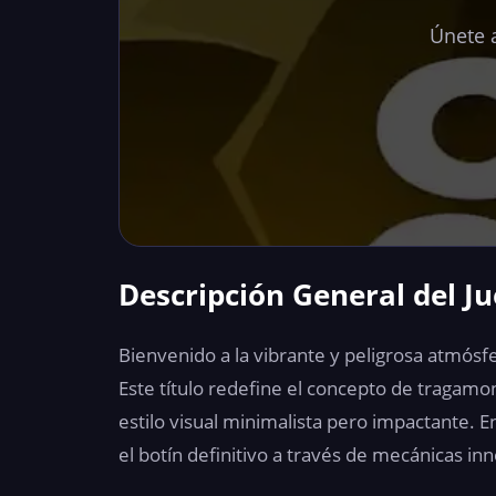
Únete a
Descripción General del J
Bienvenido a la vibrante y peligrosa atmósf
Este título redefine el concepto de tragam
estilo visual minimalista pero impactante. 
el botín definitivo a través de mecánicas in