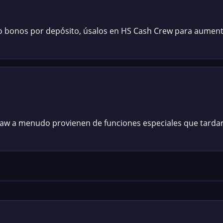
is o bonos por depósito, úsalos en HS Cash Crew para aumen
saw a menudo provienen de funciones especiales que tardan