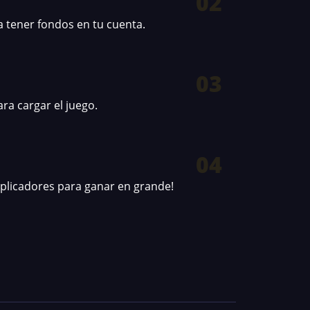
02
a tener fondos en tu cuenta.
03
para cargar el juego.
04
iplicadores para ganar en grande!