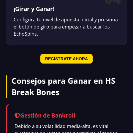
¡Girar y Ganar!
Configura tu nivel de apuesta inicial y presiona
el botón de giro para empezar a buscar los
EchoSpins.
REGÍSTRATE AHORA
Consejos para Ganar en HS
Break Bones
Gestión de Bankroll
Debido a su volatilidad media-alta, es vital