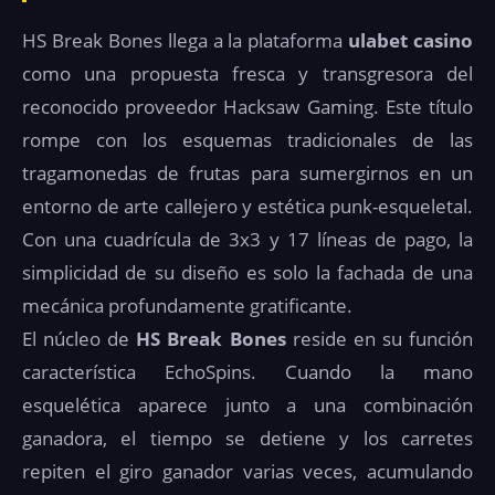
HS Break Bones llega a la plataforma
ulabet casino
como una propuesta fresca y transgresora del
reconocido proveedor Hacksaw Gaming. Este título
rompe con los esquemas tradicionales de las
tragamonedas de frutas para sumergirnos en un
entorno de arte callejero y estética punk-esqueletal.
Con una cuadrícula de 3x3 y 17 líneas de pago, la
simplicidad de su diseño es solo la fachada de una
mecánica profundamente gratificante.
El núcleo de
HS Break Bones
reside en su función
característica EchoSpins. Cuando la mano
esquelética aparece junto a una combinación
ganadora, el tiempo se detiene y los carretes
repiten el giro ganador varias veces, acumulando