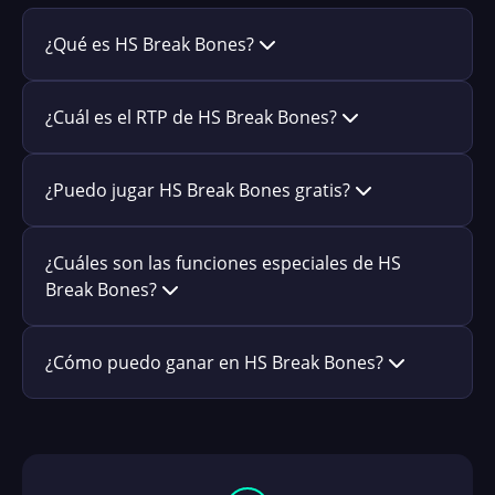
¿Qué es HS Break Bones?
¿Cuál es el RTP de HS Break Bones?
¿Puedo jugar HS Break Bones gratis?
¿Cuáles son las funciones especiales de HS
Break Bones?
¿Cómo puedo ganar en HS Break Bones?