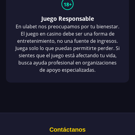
18+
Juego Responsable
En ulabet nos preocupamos por tu bienestar.
El juego en casino debe ser una forma de
entretenimiento, no una fuente de ingresos.
Juega solo lo que puedas permitirte perder. Si
sientes que el juego está afectando tu vida,
busca ayuda profesional en organizaciones
de apoyo especializadas.
Contáctanos