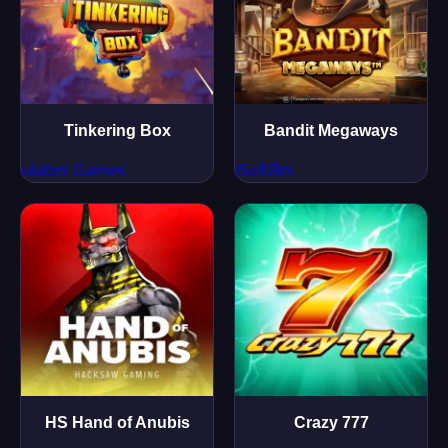
Tinkering Box
Bandit Megaways
ulabet Games
iSoftBet
HS Hand of Anubis
Crazy 777