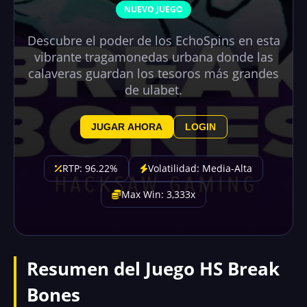
NUEVO JUEGO
Descubre el poder de los EchoSpins en esta
vibrante tragamonedas urbana donde las
calaveras guardan los tesoros más grandes
de ulabet.
JUGAR AHORA
LOGIN
RTP: 96.22%
Volatilidad: Media-Alta
Max Win: 3,333x
Resumen del Juego HS Break
Bones