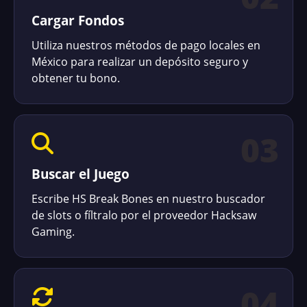
Cargar Fondos
Utiliza nuestros métodos de pago locales en
México para realizar un depósito seguro y
obtener tu bono.
03
Buscar el Juego
Escribe HS Break Bones en nuestro buscador
de slots o fíltralo por el proveedor Hacksaw
Gaming.
04