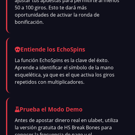
ajustar tus apuestas para permitirte al menos
50 a 100 giros. Esto te dará más
oportunidades de activar la ronda de
bonificación.
Entiende los EchoSpins
La función EchoSpins es la clave del éxito.
Aprende a identificar el símbolo de la mano
esquelética, ya que es el que activa los giros
repetidos con multiplicadores.
Prueba el Modo Demo
Antes de apostar dinero real en ulabet, utiliza
la versión gratuita de HS Break Bones para
conocer la frecuencia de pago y el